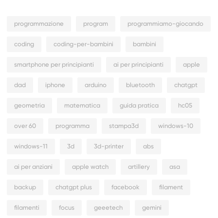
programmazione
program
programmiamo-giocando
coding
coding-per-bambini
bambini
smartphone per principianti
ai per principianti
apple
dad
iphone
arduino
bluetooth
chatgpt
geometria
matematica
guida pratica
hc05
over 60
programma
stampa3d
windows-10
windows-11
3d
3d-printer
abs
ai per anziani
apple watch
artillery
asa
backup
chatgpt plus
facebook
filament
filamenti
focus
geeetech
gemini