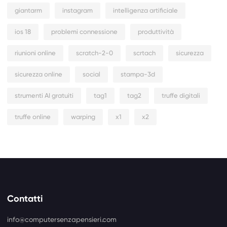
giantarm
instagram
intelligenza artificiale
ios 18
problemi connessione
produttività
riunioni online
scratch-2-0
scrtach
sicurezza
sicurezza online
social
stampa-3d
strumenti AI gratuiti
tag1
tag2
truffe digitali
truffe online
warping
x1
x2
Contatti
info@computersenzapensieri.com