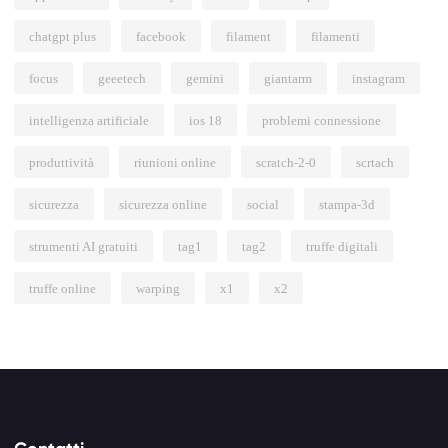
chatgpt plus
facebook
filament
filamenti
focus
geeetech
gemini
giantarm
instagram
intelligenza artificiale
ios 18
problemi connessione
produttività
riunioni online
scratch-2-0
scrtach
sicurezza
sicurezza online
social
stampa-3d
strumenti AI gratuiti
tag1
tag2
truffe digitali
truffe online
warping
x1
x2