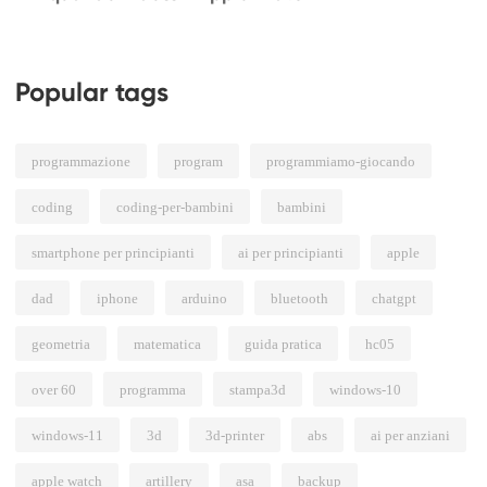
Popular tags
programmazione
program
programmiamo-giocando
coding
coding-per-bambini
bambini
smartphone per principianti
ai per principianti
apple
dad
iphone
arduino
bluetooth
chatgpt
geometria
matematica
guida pratica
hc05
over 60
programma
stampa3d
windows-10
windows-11
3d
3d-printer
abs
ai per anziani
apple watch
artillery
asa
backup