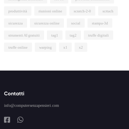
produttività
riunioni online
scratch-2-0
scrtach
sicurezza
sicurezza online
social
stampa-3d
strumenti AI gratuiti
tag1
tag2
truffe digitali
truffe online
warping
x1
x2
Contatti
info@computersenzapensieri.com