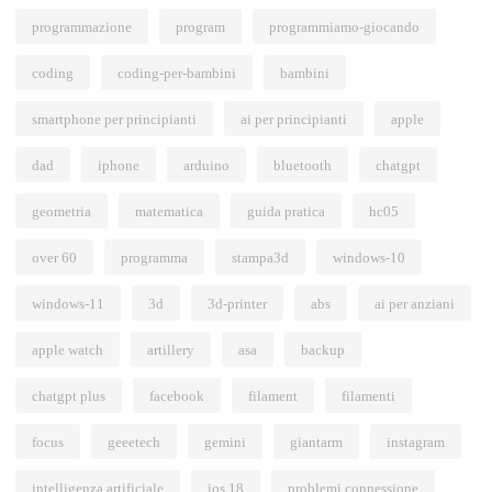
programmazione
program
programmiamo-giocando
coding
coding-per-bambini
bambini
smartphone per principianti
ai per principianti
apple
dad
iphone
arduino
bluetooth
chatgpt
geometria
matematica
guida pratica
hc05
over 60
programma
stampa3d
windows-10
windows-11
3d
3d-printer
abs
ai per anziani
apple watch
artillery
asa
backup
chatgpt plus
facebook
filament
filamenti
focus
geeetech
gemini
giantarm
instagram
intelligenza artificiale
ios 18
problemi connessione