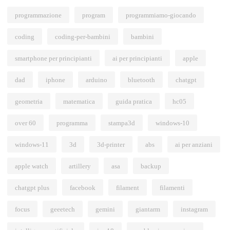
programmazione
program
programmiamo-giocando
coding
coding-per-bambini
bambini
smartphone per principianti
ai per principianti
apple
dad
iphone
arduino
bluetooth
chatgpt
geometria
matematica
guida pratica
hc05
over 60
programma
stampa3d
windows-10
windows-11
3d
3d-printer
abs
ai per anziani
apple watch
artillery
asa
backup
chatgpt plus
facebook
filament
filamenti
focus
geeetech
gemini
giantarm
instagram