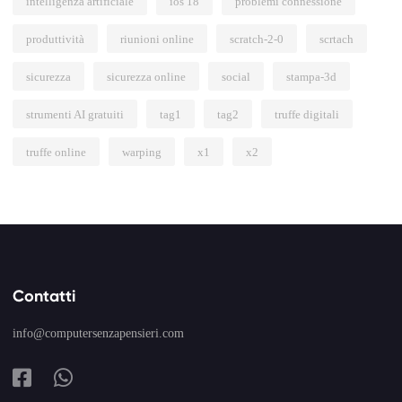
intelligenza artificiale
ios 18
problemi connessione
produttività
riunioni online
scratch-2-0
scrtach
sicurezza
sicurezza online
social
stampa-3d
strumenti AI gratuiti
tag1
tag2
truffe digitali
truffe online
warping
x1
x2
Contatti
info@computersenzapensieri.com