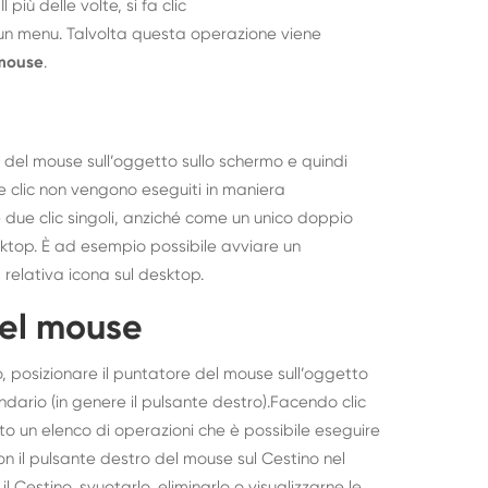
l più delle volte, si fa clic
un menu. Talvolta questa operazione viene
 mouse
.
e del mouse sull’oggetto sullo schermo e quindi
e clic non vengono eseguiti in maniera
due clic singoli, anziché come un unico doppio
desktop. È ad esempio possibile avviare un
relativa icona sul desktop.
del mouse
o, posizionare il puntatore del mouse sull’oggetto
ndario (in genere il pulsante destro).Facendo clic
ato un elenco di operazioni che è possibile eseguire
on il pulsante destro del mouse sul Cestino nel
 Cestino, svuotarlo, eliminarlo o visualizzarne le