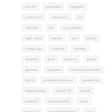
over 60
programma
stampa3d
windows-10
windows-11
3d
3d-printer
abs
ai per anziani
apple watch
artillery
asa
backup
chatgpt plus
facebook
filament
filamenti
focus
geeetech
gemini
giantarm
instagram
intelligenza artificiale
ios 18
problemi connessione
produttività
riunioni online
scratch-2-0
scrtach
sicurezza
sicurezza online
social
stampa-3d
strumenti AI gratuiti
tag1