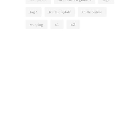
tag2
truffe digitali
truffe online
warping
x1
x2