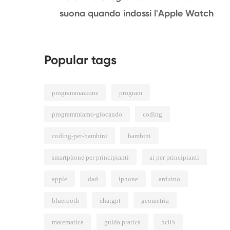
suona quando indossi l'Apple Watch
Popular tags
programmazione
program
programmiamo-giocando
coding
coding-per-bambini
bambini
smartphone per principianti
ai per principianti
apple
dad
iphone
arduino
bluetooth
chatgpt
geometria
matematica
guida pratica
hc05