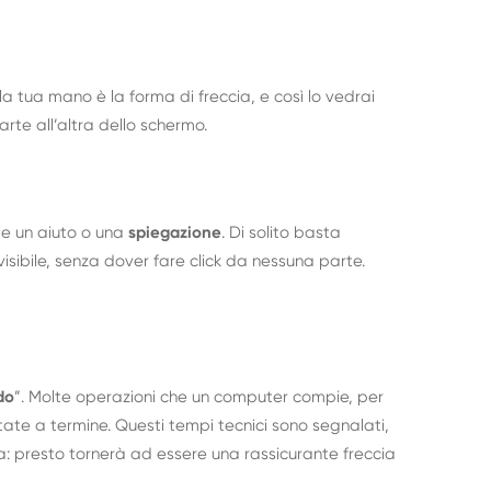
la tua mano è la forma di freccia, e così lo vedrai
te all’altra dello schermo.
ile un aiuto o una
spiegazione
. Di solito basta
visibile, senza dover fare click da nessuna parte.
do
”. Molte operazioni che un computer compie, per
tate a termine. Questi tempi tecnici sono segnalati,
a: presto tornerà ad essere una rassicurante freccia