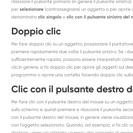
rilasciare il pulsante primario (in genere il pulsante sinistro). I
per
selezionare
(contrassegnare) un oggetto o per aprire 
denominata
clic singolo
o
clic con il pulsante sinistro del
Doppio clic
Per fare doppio clic su un oggetto, posizionare il puntator
premere rapidamente due volte il pulsante sinistro. Se i du
sufficientemente rapida, possono essere interpretati come 
clic.In genere, si fa doppio clic per aprire gli oggetti sul 
programma o aprire una cartella facendo doppio clic sulla 
Clic con il pulsante destro 
Per fare clic con il pulsante destro del mouse su un oggett
sullo schermo e quindi premere e rilasciare il pulsante seco
con il pulsante destro del mouse, in genere viene visualizz
con l’oggetto selezionato. Quando, ad esempio, si fa clic c
desktop, viene visualizzato un menu che consente di aprire il