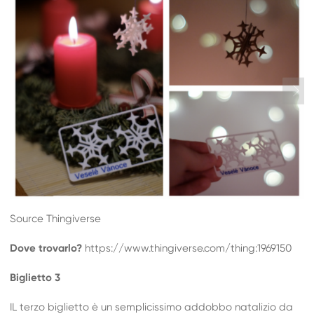
Source Thingiverse
Dove trovarlo?
https://www.thingiverse.com/thing:1969150
Biglietto 3
IL terzo biglietto è un semplicissimo addobbo natalizio da