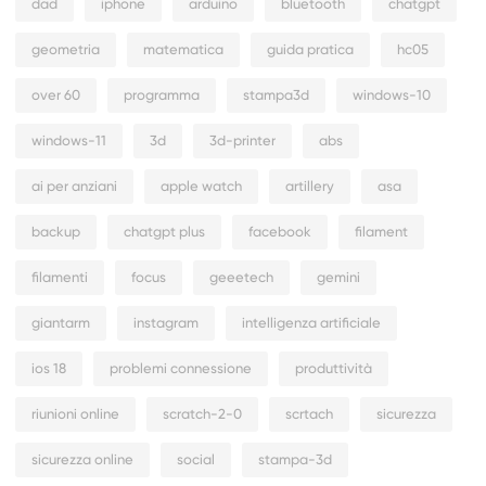
dad
iphone
arduino
bluetooth
chatgpt
geometria
matematica
guida pratica
hc05
over 60
programma
stampa3d
windows-10
windows-11
3d
3d-printer
abs
ai per anziani
apple watch
artillery
asa
backup
chatgpt plus
facebook
filament
filamenti
focus
geeetech
gemini
giantarm
instagram
intelligenza artificiale
ios 18
problemi connessione
produttività
riunioni online
scratch-2-0
scrtach
sicurezza
sicurezza online
social
stampa-3d