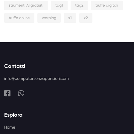
strumenti AI gratuiti
tag1
tag2
truffe digitali
truffe online
warping
x1
x2
Contatti
info@computersenzapensieri.com
Esplora
Home