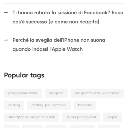
Ti hanno rubato la sessione di Facebook? Ecco
cos'è successo (e come non ricapita)
Perché la sveglia dell'iPhone non suona
quando indossi l'Apple Watch
Popular tags
programmazione
program
programmiamo-giocando
coding
coding-per-bambini
bambini
smartphone per principianti
ai per principianti
apple