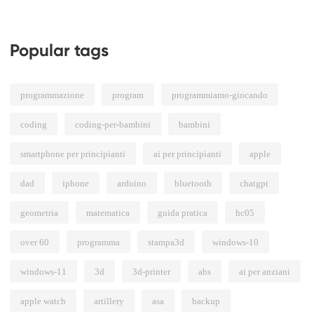
Popular tags
programmazione
program
programmiamo-giocando
coding
coding-per-bambini
bambini
smartphone per principianti
ai per principianti
apple
dad
iphone
arduino
bluetooth
chatgpt
geometria
matematica
guida pratica
hc05
over 60
programma
stampa3d
windows-10
windows-11
3d
3d-printer
abs
ai per anziani
apple watch
artillery
asa
backup