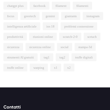
chatgpt plus
facebook
filament
filamenti
focus
geeetech
gemini
giantarm
instagram
intelligenza artificiale
ios 18
problemi connessione
produttività
riunioni online
scratch-2-0
scrtach
sicurezza
sicurezza online
social
stampa-3d
strumenti AI gratuiti
tag1
tag2
truffe digitali
truffe online
warping
x1
x2
Contatti