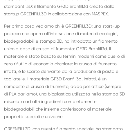
stampanti 3D: il filamento GF3D Branfill3d creato dalla
startup GREENFILL3D in collaborazione con MASPEX.
Per prima cosa vediamo chi è
GREENFILL3D
: una start-up
polacca che opera all’intersezione di materiali ecologici,
biodegradabili e stampa 3D, ha introdotto un filamento
unico a base di crusca di frumento: GF3D Branfill3d. Il
materiale è stato basato su termini moderni come quello di
zero rifiuti o di economia circolare: la crusca di frumento,
infatti, è lo scarto derivante dalla produzione di pasta e
tagliatelle. Il materiale GF3D Branfill3d, infatti, è un
composto di crusca di frumento, acido polilattico (sempre
di PLA parliamo), una bioplastica utilizzata nella stampa 3D
miscelata ad altri ingredienti completamente
biodegradabili che insieme conferiscono al materiale
proprietà speciali e univoche.
GREENFILL3D, con questo filamento speciale, ha stampato