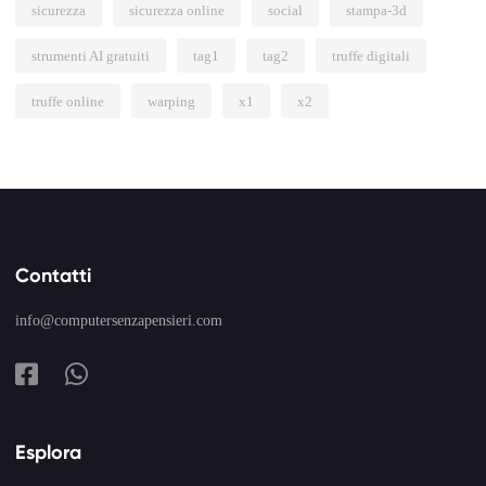
sicurezza
sicurezza online
social
stampa-3d
strumenti AI gratuiti
tag1
tag2
truffe digitali
truffe online
warping
x1
x2
Contatti
info@computersenzapensieri.com
Esplora