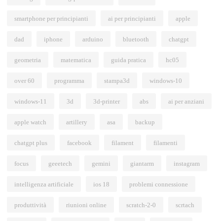
smartphone per principianti
ai per principianti
apple
dad
iphone
arduino
bluetooth
chatgpt
geometria
matematica
guida pratica
hc05
over 60
programma
stampa3d
windows-10
windows-11
3d
3d-printer
abs
ai per anziani
apple watch
artillery
asa
backup
chatgpt plus
facebook
filament
filamenti
focus
geeetech
gemini
giantarm
instagram
intelligenza artificiale
ios 18
problemi connessione
produttività
riunioni online
scratch-2-0
scrtach