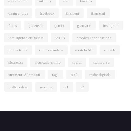
apple watch
artillery
asa
backup
chatgpt plus
facebook
filament
filamenti
focus
geeetech
gemini
giantarm
instagram
intelligenza artificiale
ios 18
problemi connessione
produttività
riunioni online
scratch-2-0
scrtach
sicurezza
sicurezza online
social
stampa-3d
strumenti AI gratuiti
tag1
tag2
truffe digitali
truffe online
warping
x1
x2