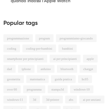
quando indossi l'Apple Watch
Popular tags
programmazione
program
programmiamo-giocando
coding
coding-per-bambini
bambini
smartphone per principianti
ai per principianti
apple
dad
iphone
arduino
bluetooth
chatgpt
geometria
matematica
guida pratica
hc05
over 60
programma
stampa3d
windows-10
windows-11
3d
3d-printer
abs
ai per anziani