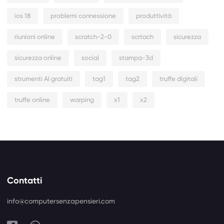
ios 18
problemi connessione
produttività
riunioni online
scratch-2-0
scrtach
sicurezza
sicurezza online
social
stampa-3d
strumenti AI gratuiti
tag1
tag2
truffe digitali
truffe online
warping
x1
x2
Contatti
info@computersenzapensieri.com