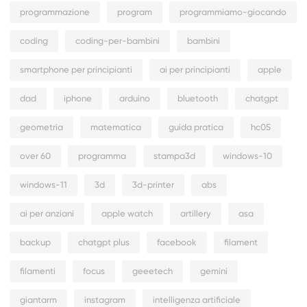
programmazione
program
programmiamo-giocando
coding
coding-per-bambini
bambini
smartphone per principianti
ai per principianti
apple
dad
iphone
arduino
bluetooth
chatgpt
geometria
matematica
guida pratica
hc05
over 60
programma
stampa3d
windows-10
windows-11
3d
3d-printer
abs
ai per anziani
apple watch
artillery
asa
backup
chatgpt plus
facebook
filament
filamenti
focus
geeetech
gemini
giantarm
instagram
intelligenza artificiale