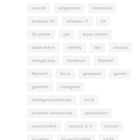
over 60
programma
stampa3d
windows-10
windows-11
3d
3d-printer
abs
ai per anziani
apple watch
artillery
asa
backup
chatgpt plus
facebook
filament
filamenti
focus
geeetech
gemini
giantarm
instagram
intelligenza artificiale
ios 18
problemi connessione
produttività
riunioni online
scratch-2-0
scrtach
sicurezza
sicurezza online
social