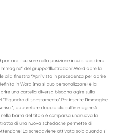
portare il cursore nella posizione incui si desidera
te “Immagine” del gruppo"Illustrazioni".Word apre la
ile alla finestra “Apri"vista in precedenza per aprire
definita in Word (ma si può personalizzare) è la
prire una cartella diversa bisogna agire sulla
l “Riquadro di spostamento”.Per inserire l’immagine
nserisci”, oppurefare doppio clic sull’immagine.A
 nella barra del titolo è comparsa unanuova la
si tratta di una nuova schedache permette di
 Attenzione! La schedaviene attivata solo quando si