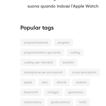
suona quando indossi l'Apple Watch
Popular tags
programmazione
program
programmiamo-giocando
coding
coding-per-bambini
bambini
smartphone per principianti
ai per principianti
apple
dad
iphone
arduino
bluetooth
chatgpt
geometria
matematica
guida pratica
hc05