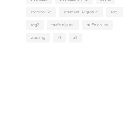
stampa-3d
strumenti AI gratuiti
tag1
tag2
truffe digitali
truffe online
warping
x1
x2