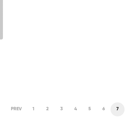
PREV
1
2
3
4
5
6
7