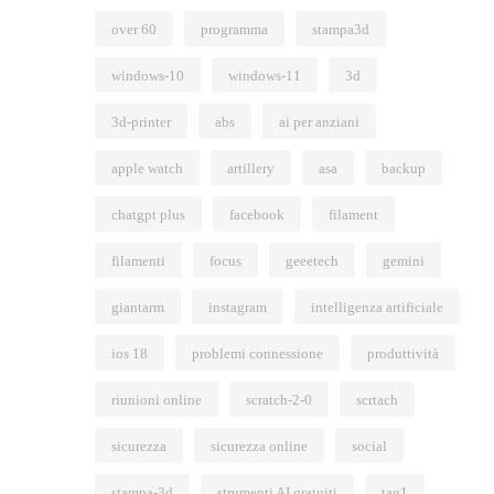
over 60
programma
stampa3d
windows-10
windows-11
3d
3d-printer
abs
ai per anziani
apple watch
artillery
asa
backup
chatgpt plus
facebook
filament
filamenti
focus
geeetech
gemini
giantarm
instagram
intelligenza artificiale
ios 18
problemi connessione
produttività
riunioni online
scratch-2-0
scrtach
sicurezza
sicurezza online
social
stampa-3d
strumenti AI gratuiti
tag1