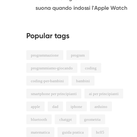
suona quando indossi l'Apple Watch
Popular tags
programmazione
program
programmiamo-giocando
coding
coding-per-bambini
bambini
smartphone per principianti
ai per principianti
apple
dad
iphone
arduino
bluetooth
chatgpt
geometria
matematica
guida pratica
hc05