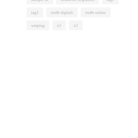
tag2
truffe digitali
truffe online
warping
x1
x2