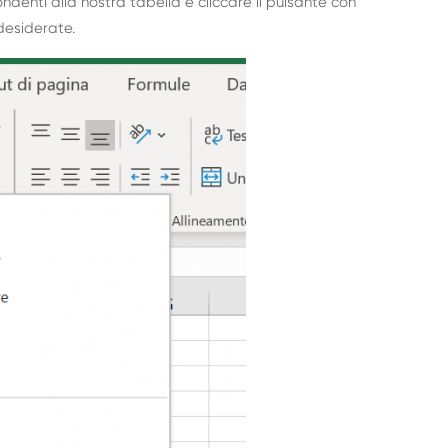
ndenti alla nostra tabella e cliccare il pulsante con
 desiderate.