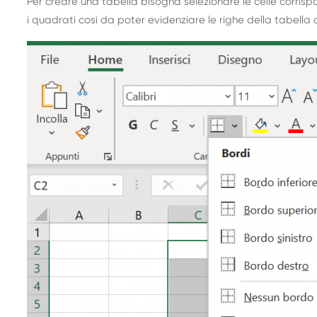
Per creare una tabella bisogna selezionare le celle corrispo
i quadrati così da poter evidenziare le righe della tabella