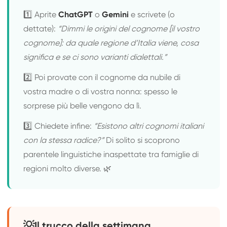
1️⃣ Aprite
ChatGPT
o
Gemini
e scrivete (o
dettate):
“Dimmi le origini del cognome [il vostro
cognome]: da quale regione d’Italia viene, cosa
significa e se ci sono varianti dialettali.”
2️⃣ Poi provate con il cognome da nubile di
vostra madre o di vostra nonna: spesso le
sorprese più belle vengono da lì.
3️⃣ Chiedete infine:
“Esistono altri cognomi italiani
con la stessa radice?”
Di solito si scoprono
parentele linguistiche inaspettate tra famiglie di
regioni molto diverse. 🌿
💡
Il trucco della settimana