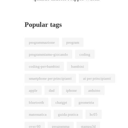
Popular tags
programmazione
program
programmiamo-giocando
coding
coding-per-bambini
bambini
smartphone per principianti
ai per principianti
apple
dad
iphone
arduino
bluetooth
chatgpt
geometria
matematica
guida pratica
hc05
over 60
programma
stampa3d