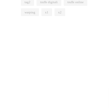
tag2
truffe digitali
truffe online
warping
x1
x2