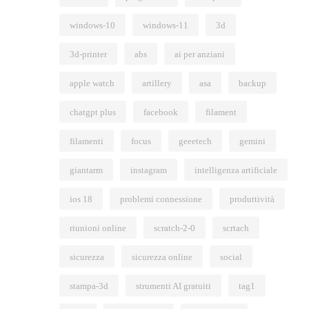
windows-10
windows-11
3d
3d-printer
abs
ai per anziani
apple watch
artillery
asa
backup
chatgpt plus
facebook
filament
filamenti
focus
geeetech
gemini
giantarm
instagram
intelligenza artificiale
ios 18
problemi connessione
produttività
riunioni online
scratch-2-0
scrtach
sicurezza
sicurezza online
social
stampa-3d
strumenti AI gratuiti
tag1