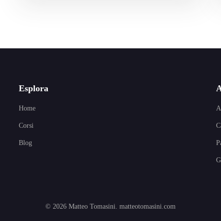
Esplora
A
Home
A
Corsi
C
Blog
P
G
© 2026 Matteo Tomasini.
matteotomasini.com