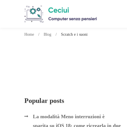
Home
Blog
Scratch e i suoni
Popular posts
La modalità Meno interruzioni è
sparita su iOS 18: come ricrearla in due