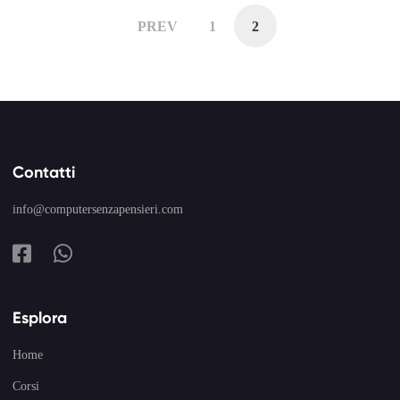
PREV
1
2
Contatti
info@computersenzapensieri.com
Esplora
Home
Corsi