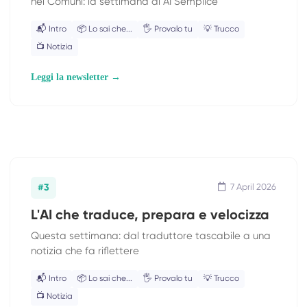
nei Comuni: la settimana di AI Semplice
📬 Intro
📦 Lo sai che...
🖐 Provalo tu
💡 Trucco
📺 Notizia
Leggi la newsletter →
#3
7 April 2026
L'AI che traduce, prepara e velocizza
Questa settimana: dal traduttore tascabile a una
notizia che fa riflettere
📬 Intro
📦 Lo sai che...
🖐 Provalo tu
💡 Trucco
📺 Notizia