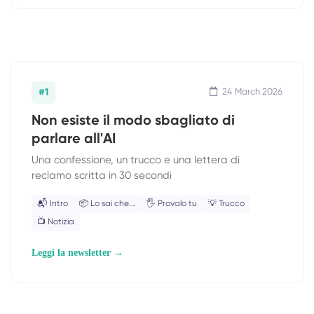
#1
24 March 2026
Non esiste il modo sbagliato di
parlare all'AI
Una confessione, un trucco e una lettera di
reclamo scritta in 30 secondi
📬 Intro
📦 Lo sai che...
🖐 Provalo tu
💡 Trucco
📺 Notizia
Leggi la newsletter →