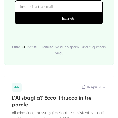
Oltre
150
iscritti · Gratuito. Nessuno spam. Disdici quando
vuoi.
#4
14 April 2026
L'AI sbaglia? Ecco il trucco in tre
parole
Allucinazioni, messaggi delicati e assistenti virtuali